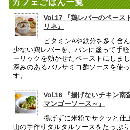
カフェごはん一覧
Vol.17 『鶏レバーのペ
リネ』
ビタミンAや鉄分を多く含
少ない鶏レバーを、パンに塗って手軽
ーリックを効かせたペーストにしま
深みのあるバルサミコ酢ソースを使っ
す。
Vol.16 『揚げないチキ
マンゴーソース～』
揚げずに米粉でサクッと仕
山の手作りタルタルソースをたっぷ