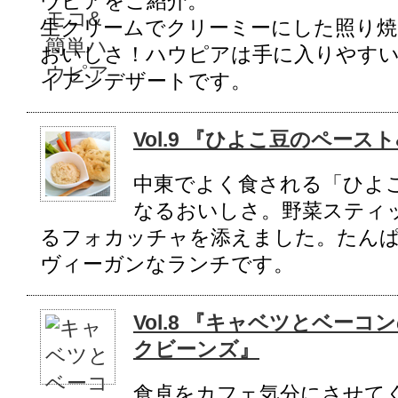
ウピアをご紹介。
生クリームでクリーミーにした照り焼
おいしさ！ハウピアは手に入りやすい
イアンデザートです。
Vol.9 『ひよこ豆のペー
中東でよく食される「ひよ
なるおいしさ。野菜スティ
るフォカッチャを添えました。たん
ヴィーガンなランチです。
Vol.8 『キャベツとベー
クビーンズ』
食卓をカフェ気分にさせて