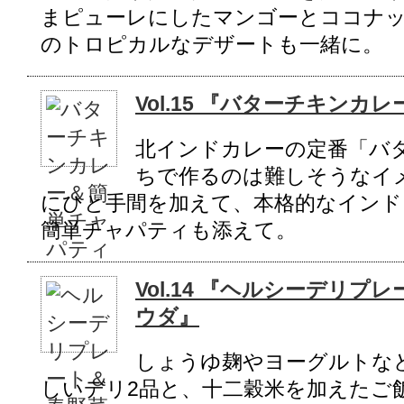
まピューレにしたマンゴーとココナ
のトロピカルなデザートも一緒に。
Vol.15 『バターチキン
北インドカレーの定番「バ
ちで作るのは難しそうなイ
にひと手間を加えて、本格的なインド
簡単チャパティも添えて。
Vol.14 『ヘルシーデリ
ウダ』
しょうゆ麹やヨーグルトな
しいデリ2品と、十二穀米を加えたご