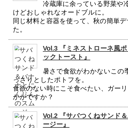
冷蔵庫に余っている野菜や
けどおしゃれなオードブルに。
同じ材料と容器を使って、秋の簡単デ
た。
Vol.3 『ミネストローネ
ックトースト』
暑さで食欲がわかないこの
っさりとしたポトフを。
食欲のない時にこそ食べたい、ガーリ
かがですか？
Vol.2 『サバつくねサン
ージー』