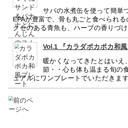
サバの水煮缶を使って簡単つ
EPAが豊富で、骨も丸ごと食べられ
クセのある青魚も、ハーブの香りづけ
Vol.1 『カラダポカポカ和
暖かくなってきたとはいえ
節・・心も体も温まる旬の
ュアルにワンプレートでいただきま