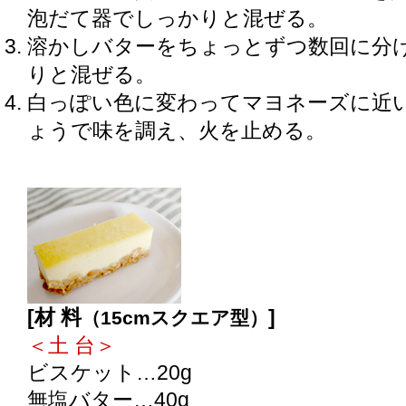
泡だて器でしっかりと混ぜる。
溶かしバターをちょっとずつ数回に分
りと混ぜる。
白っぽい色に変わってマヨネーズに近
ょうで味を調え、火を止める。
ニューヨークチーズケーキ
[材 料
]
（15cmスクエア型）
＜土 台＞
ビスケット…20g
無塩バター…40g