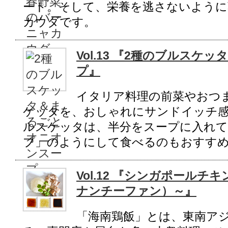
ート。そして、栄養を逃さないように
カウダです。
Vol.13 『2種のブルス
プ』
イタリア料理の前菜やおつ
ケッタを、おしゃれにサンドイッチ
ルスケッタは、半分をスープに入れ
プ」のようにして食べるのもおすす
Vol.12 『シンガポール
ナンチーファン）～』
「海南鶏飯」とは、東南ア