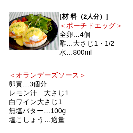
エッグベネディクト
[材 料
]
（2人分）
＜ポーチドエッグ＞
全卵…4個
酢…大さじ1・1/2
水…800ml
＜オランデーズソース＞
卵黄…3個分
レモン汁…大さじ1
白ワイン大さじ1
無塩バター…100g
塩こしょう…適量